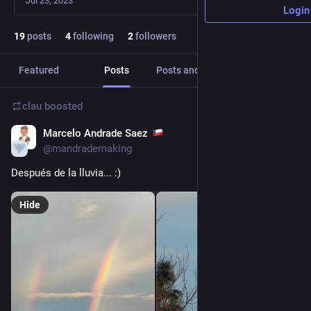
Jul 23, 2023
Login
19
posts
4
following
2
followers
Featured
Posts
Posts and replies
Media
clau
boosted
Marcelo Andrade Saez
Aug 24, 2023
@mandrademaking
Después de la lluvia... :)
Hide