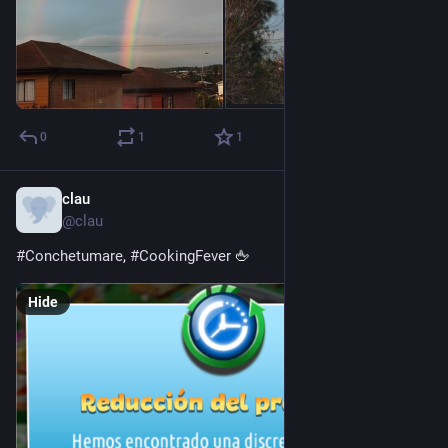
0
1
1
clau
Aug 15, 2023
@clau
#
Conchetumare
, 
#
CookingFever
 🖕
Hide