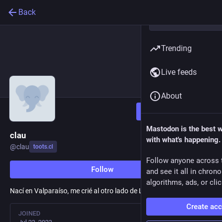
Back
Trending
Live feeds
About
Follow
Mastodon is the best 
clau
with what's happening.
@
clau
toots.cl
Follow anyone across 
Follow
and see it all in chron
algorithms, ads, or clic
Nací en Valparaíso, me crié al otro lado de Los Andes
Create ac
JOINED