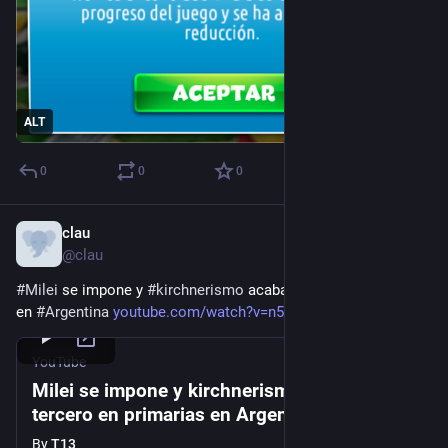
ALT
0
0
0
clau
Aug 14, 2023
@clau
#
Milei
 se impone y 
#
kirchnerismo
 acaba tercero en primarias 
en 
#
Argentina
youtube.com/watch?v=n5qMFcwnmew
YouTube
Milei se impone y kirchnerismo acaba
tercero en primarias en Argentina
By
T13